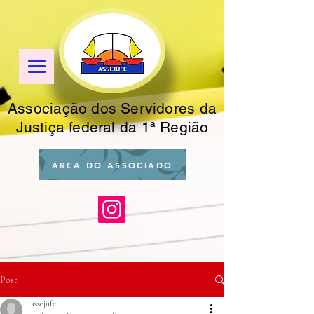
Associação dos Servidores da
Justiça federal da 1ª Região
ÁREA DO ASSOCIADO
Post
assejufe