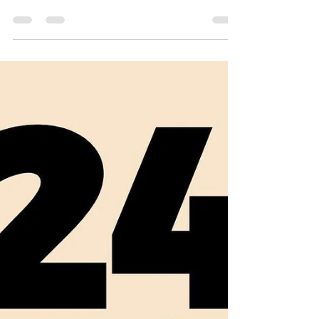
ELEIÇÕES 2025
O PRESIDENTE DA ASSOCIAÇÃO DOS
SERVIDORES DA JUSTIÇA FEDERAL DA
1ª REGIÃO – ASSEJUFE, no uso de suas
atribuições estatutárias, e,
considerando o disposto nos artigos 11,
parágrafo único, e 26 a 35 do Estatuto
Social, resolve: Convocar Assembleia
Geral Ordinária para eleição da Diretoria
e do Conselho Fiscal da Associação dos
Servidores da Justiça Federal da 1ª
Região (Assejufe) para o biênio 2026 -
2027, nos seguintes termos: Clique aqui
para saber mais.