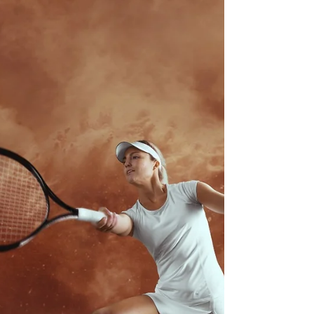
música ao vivo (dançante), feijoada,
chopp, refrigerante, suco e muita
ALEGRIA!! O associado, com o nome na
lista, NÃO pagará entrada e terá direito
a levar 1 (um) acompanhante!
Confirmação até o dia 22/05, caso
queira convite individual extra. Para
convidados extras dependentes do
sócio o valor é de R$ 50,00 e
convidados n