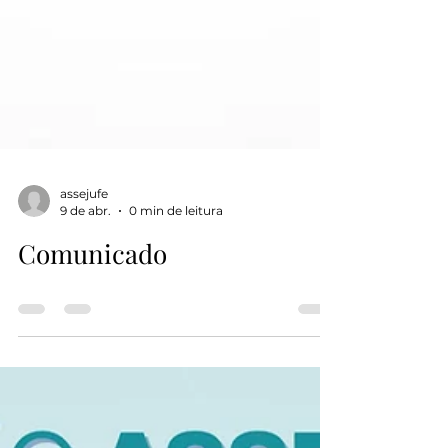
assejufe
9 de abr.
0 min de leitura
Comunicado