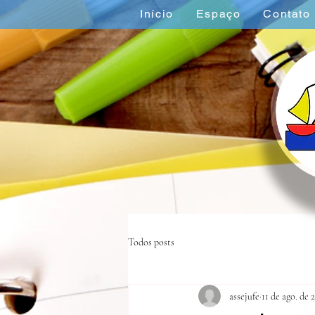
Início
Espaço
Contato
Todos posts
assejufe
11 de ago. de 